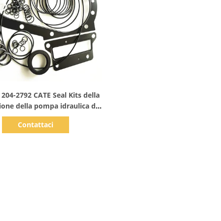
Mostra dettagli
204-2792 CATE Seal Kits della
ione della pompa idraulica di
325C CATE320C CATE320B
Contattaci