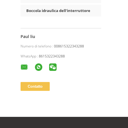
Boccola idraulica dell'interruttore
Paul liu
Numero di telefono :
008615322343288
WhatsApp :
8615322343288