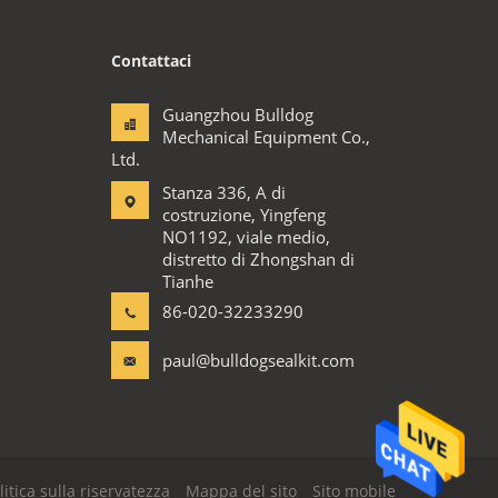
Contattaci
Guangzhou Bulldog
Mechanical Equipment Co.,
Ltd.
Stanza 336, A di
costruzione, Yingfeng
NO1192, viale medio,
distretto di Zhongshan di
Tianhe
86-020-32233290
paul@bulldogsealkit.com
litica sulla riservatezza
Mappa del sito
Sito mobile