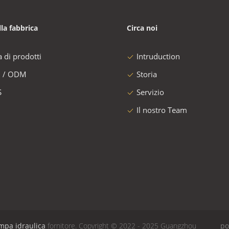
lla fabbrica
Circa noi
a di prodotti
Intruduction
 / ODM
Storia
S
Servizio
Il nostro Team
mpa idraulica
fornitore. Copyright © 2022 - 2025 Guangzhou
po