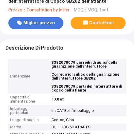
dell'interruttore di Copco SB202 dell'atlante
Prezzo：Consultation by letter
MOQ：MOQ: 1set
Miglior prezzo
Contattaci
Descrizione Di Prodotto
3382070079 corredi idraulici della
guarnizione dell'interruttore
,
Corredo idraulico della guarnizione
Evidenziare
dell'interruttore SB202
,
3382070079 parti dell'interruttore di
copco dell'atlante
Capacità di
100set
alimentazione
Imballaggi
InsCATEoli l'imballaggio
particolari
Luogo di origine
Canton, Cina
Marca
BULLDOG,NICEPARTS