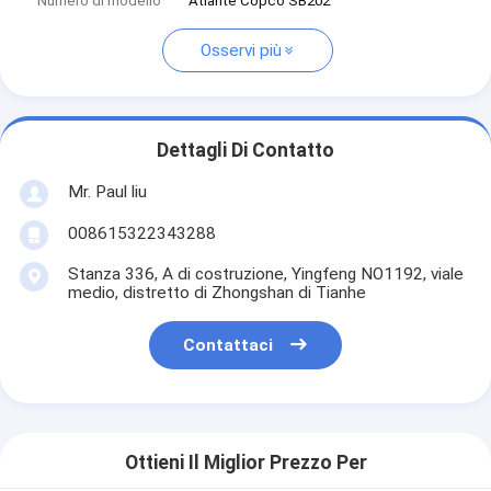
Numero di modello
Atlante Copco SB202
Osservi più
Dettagli Di Contatto
Mr. Paul liu
008615322343288
Stanza 336, A di costruzione, Yingfeng NO1192, viale
medio, distretto di Zhongshan di Tianhe
Contattaci
Ottieni Il Miglior Prezzo Per