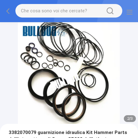
2
/
3
3382070079 guarnizione idraulica Kit Hammer Parts