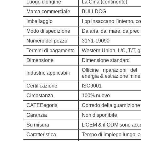
Luogo d'origine
La Cina (continente)
Marca commerciale
BULLDOG
Imballaggio
I pp insaccano l'interno, co
Modo di spedizione
Da aria, dal mare, da pre
Numero del pezzo
31Y1-19090
Termini di pagamento
Western Union, L/C, T/T, 
Dimensione
Dimensione standard
Officine riparazioni del
Industrie applicabili
energia & estrazione mine
Certificazione
ISO9001
Circostanza
100% nuovo
CATEEegoria
Corredo della guarnizione d
Garanzia
Non disponibile
Su misura
L'OEM & il ODM sono acco
Caratteristica
Tempo di impiego lungo, al