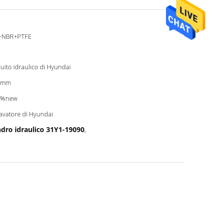
+NBR+PTFE
cuito idraulico di Hyundai
0mm
0%new
avatore di Hyundai
indro idraulico 31Y1-19090
,