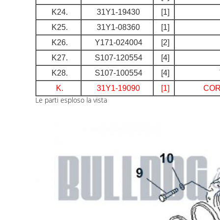
K24.
31Y1-19430
[1]
K25.
31Y1-08360
[1]
K26.
Y171-024004
[2]
K27.
S107-120554
[4]
K28.
S107-100554
[4]
K.
31Y1-19090
[1]
COR
Le parti esploso la vista