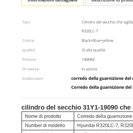
Tipo:
Cilindro del secchio che sigill
R320LC-7
Colore:
Black+Blue+yellow
qualità:
Di alta qualità
Pistone:
140MM
Di riserva:
In azione
corredo della guarnizione del 
Evidenziare:
Corredo della guarnizione del 
cilindro del secchio 31Y1-19090 che 
Nome di prodotto
Corredo della guarnizione 
Number di modello
Hyundai R320LC-7, R32