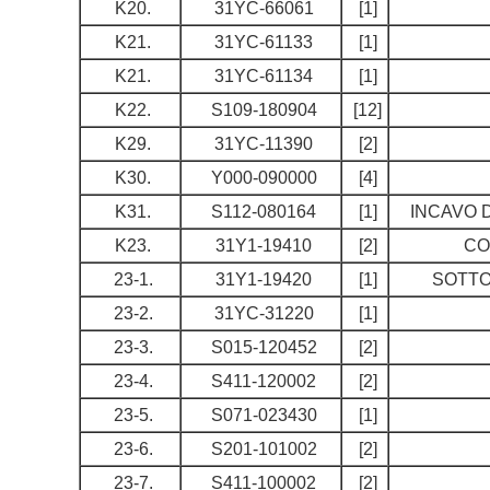
K20.
31YC-66061
[1]
K21.
31YC-61133
[1]
K21.
31YC-61134
[1]
K22.
S109-180904
[12]
K29.
31YC-11390
[2]
K30.
Y000-090000
[4]
K31.
S112-080164
[1]
INCAVO 
K23.
31Y1-19410
[2]
CO
23-1.
31Y1-19420
[1]
SOTTO
23-2.
31YC-31220
[1]
23-3.
S015-120452
[2]
23-4.
S411-120002
[2]
23-5.
S071-023430
[1]
23-6.
S201-101002
[2]
23-7.
S411-100002
[2]