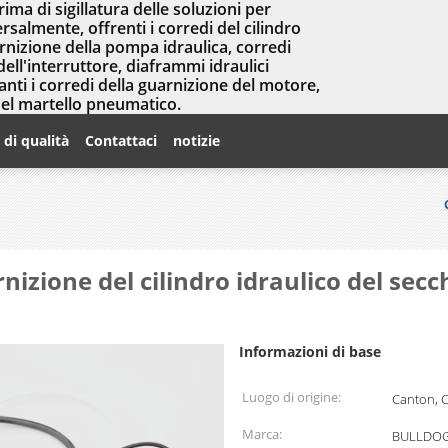
prima di sigillatura delle soluzioni per
salmente, offrenti i corredi del cilindro
arnizione della pompa idraulica, corredi
dell'interruttore, diaframmi idraulici
nti i corredi della guarnizione del motore,
del martello pneumatico.
 di qualità
Contattaci
notizie
nizione del cilindro idraulico del sec
Informazioni di base
Luogo di origine:
Canton, 
Marca:
BULLDOG