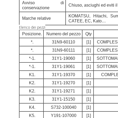
Avviso di
Chiuso, asciughi ed eviti il
conservazione
KOMATSU, Hitachi, Sum
Marche relative
CATEE, EC, Kato…
Elenco dei pezzi
Posizione.
Numero del pezzo
Qty
*.
31N9-60110
[1]
COMPLESS
*.
31N9-60111
[1]
COMPLESS
*-1.
31Y1-19060
[1]
SOTTOMAR
*-1.
31Y1-19061
[1]
SOTTOMAR
K1.
31Y1-19370
[1]
COMPLE
K2.
31Y1-19270
[1]
K2.
31Y1-19271
[1]
K3.
31Y1-15150
[1]
K4.
S732-100040
[1]
K5.
Y191-107000
[1]