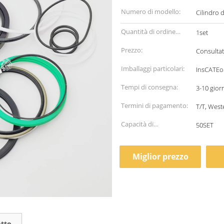
Numero di modello:
Cilindro 
Quantità di ordine
1set
minimo:
Prezzo:
Consultat
Imballaggi particolari:
InsCATEol
Tempi di consegna:
3-10 gior
Termini di pagamento:
T/T, West
Capacità di
50SET
alimentazione:
Miglior prezzo
otto