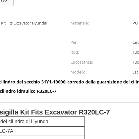
a Kit Fits Excavator Hyundai
Materiale:
PU
Per:
Cir
Rod:
10
Circostanza:
10
Modello:
Esc
cilindro del secchio 31Y1-19090
corredo della guarnizione del cil
,
cilindro idraulico R320LC-7
sigilla Kit Fits Excavator R320LC-7
del cilindro di Hyundai
0LC-7A