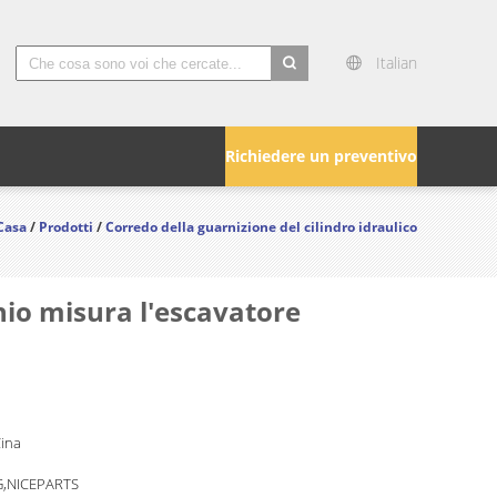
Italian
search
Richiedere un preventivo
Casa
/
Prodotti
/
Corredo della guarnizione del cilindro idraulico
chio misura l'escavatore
Cina
,NICEPARTS