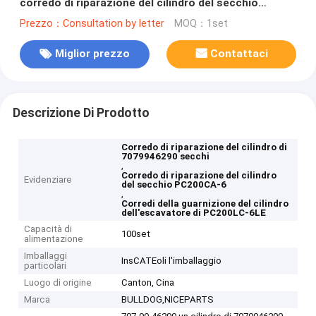
corredo di riparazione del cilindro del secchio
PC200CA-6 PC200LC-6LE
Prezzo：Consultation by letter
MOQ：1set
Miglior prezzo
Contattaci
Descrizione Di Prodotto
Corredo di riparazione del cilindro di
7079946290 secchi
,
Corredo di riparazione del cilindro
Evidenziare
del secchio PC200CA-6
,
Corredi della guarnizione del cilindro
dell'escavatore di PC200LC-6LE
Capacità di
100set
alimentazione
Imballaggi
InsCATEoli l'imballaggio
particolari
Luogo di origine
Canton, Cina
Marca
BULLDOG,NICEPARTS