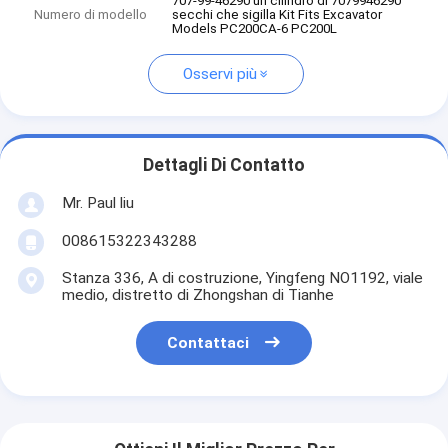
707-99-46290 un cilindro di 7079946290
Numero di modello
secchi che sigilla Kit Fits Excavator
Models PC200CA-6 PC200L
Osservi più
Dettagli Di Contatto
Mr. Paul liu
008615322343288
Stanza 336, A di costruzione, Yingfeng NO1192, viale
medio, distretto di Zhongshan di Tianhe
Contattaci