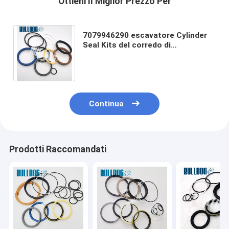
Ottieni Il Miglior Prezzo Per
7079946290 escavatore Cylinder
Seal Kits del corredo di
riparazione del cilindro del secchio
PC200CA-6 PC200LC-6LE
Continua
Prodotti Raccomandati