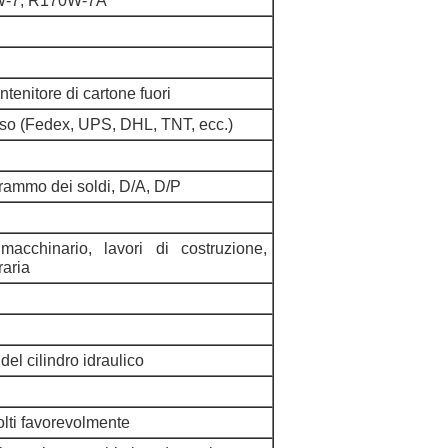
W-7, R170W-7A
ntenitore di cartone fuori
ciso (Fedex, UPS, DHL, TNT, ecc.)
grammo dei soldi, D/A, D/P
 macchinario, lavori di costruzione,
raria
el cilindro idraulico
lti favorevolmente