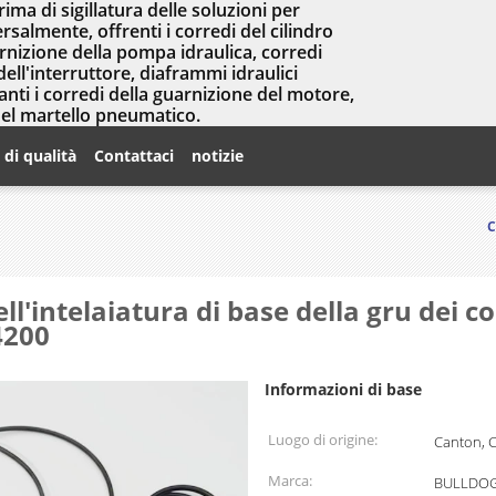
prima di sigillatura delle soluzioni per
salmente, offrenti i corredi del cilindro
arnizione della pompa idraulica, corredi
dell'interruttore, diaframmi idraulici
nti i corredi della guarnizione del motore,
del martello pneumatico.
 di qualità
Contattaci
notizie
C
ell'intelaiatura di base della gru dei 
4200
Informazioni di base
Luogo di origine:
Canton, 
Marca:
BULLDOG