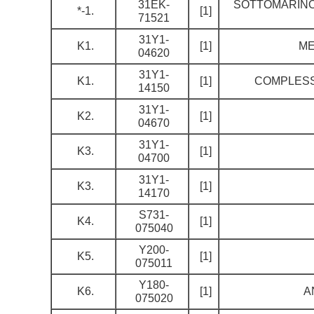
31EK-
SOTTOMARINO 
*-1.
[1]
71521
31Y1-
K1.
[1]
ME
04620
31Y1-
K1.
[1]
COMPLESS
14150
31Y1-
K2.
[1]
04670
31Y1-
K3.
[1]
04700
31Y1-
K3.
[1]
14170
S731-
K4.
[1]
075040
Y200-
K5.
[1]
075011
Y180-
K6.
[1]
A
075020