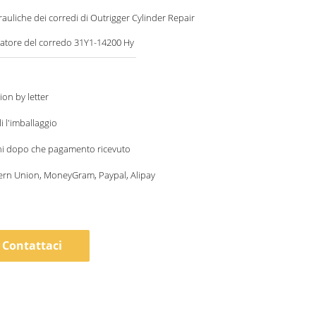
rauliche dei corredi di Outrigger Cylinder Repair
vatore del corredo 31Y1-14200 Hy
ion by letter
i l'imballaggio
ni dopo che pagamento ricevuto
ern Union, MoneyGram, Paypal, Alipay
Contattaci