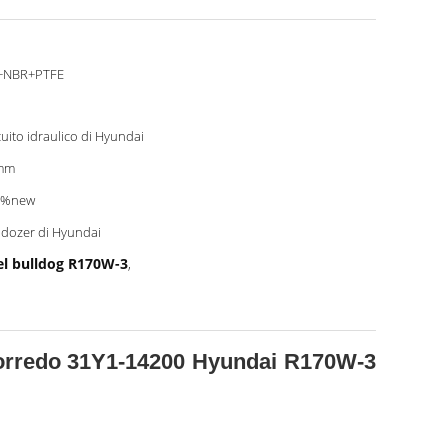
+NBR+PTFE
cuito idraulico di Hyundai
mm
0%new
ldozer di Hyundai
del bulldog R170W-3
,
l corredo 31Y1-14200 Hyundai R170W-3