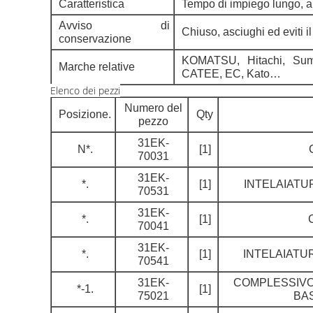
Caratteristica
Tempo di impiego lungo, al
Avviso di
Chiuso, asciughi ed eviti il
conservazione
KOMATSU, Hitachi, Sum
Marche relative
CATEE, EC, Kato…
Elenco dei pezzi
Numero del
Posizione.
Qty
pezzo
31EK-
N*.
[1]
70031
31EK-
*.
[1]
INTELAIATU
70531
31EK-
*.
[1]
70041
31EK-
*.
[1]
INTELAIATU
70541
31EK-
COMPLESSIVO 
*-1.
[1]
75021
BA