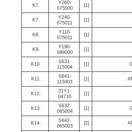
Y260-
K7.
[1]
075000
Y240-
K7.
[1]
075011
Y110-
K8.
[1]
075011
Y190-
K9.
[1]
089000
S631-
K10.
[1]
115004
S641-
K11.
[1]
A
115003
31Y1-
K12.
[1]
04710
S632-
K13.
[1]
065004
S642-
K14.
[2]
A
065003