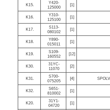
Y420-
K15.
[1]
125000
Y310-
K16.
[1]
125100
S113-
K17.
[1]
080102
Y890-
K18.
[1]
015011
S109-
K19.
[12]
160552
31YC-
K30.
[2]
11070
S700-
K31.
[4]
SPOLVE
075205
S651-
K32.
[1]
810002
31Y1-
K20.
[1]
04720