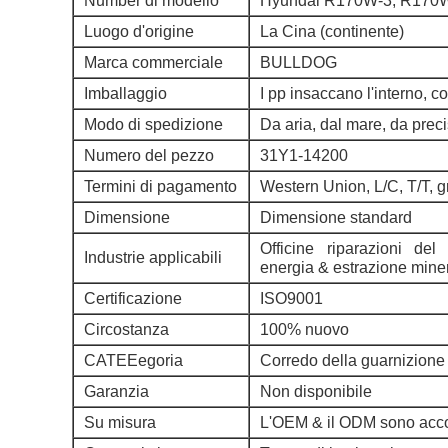
Number di modello
Hyundai R170W-3, R170
Luogo d'origine
La Cina (continente)
Marca commerciale
BULLDOG
Imballaggio
I pp insaccano l'interno, co
Modo di spedizione
Da aria, dal mare, da pre
Numero del pezzo
31Y1-14200
Termini di pagamento
Western Union, L/C, T/T, 
Dimensione
Dimensione standard
Officine riparazioni del
Industrie applicabili
energia & estrazione mine
Certificazione
ISO9001
Circostanza
100% nuovo
CATEEegoria
Corredo della guarnizione d
Garanzia
Non disponibile
Su misura
L'OEM & il ODM sono acco