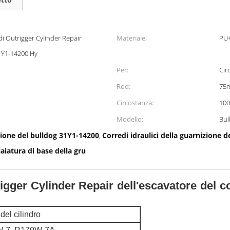
di Outrigger Cylinder Repair
Materiale:
PU
31Y1-14200 Hy
Per:
Cir
Rod:
75
Circostanza:
10
Modello:
Bul
izione del bulldog 31Y1-14200
Corredi idraulici della guarnizione 
,
laiatura di base della gru
trigger Cylinder Repair dell'escavatore de
del cilindro