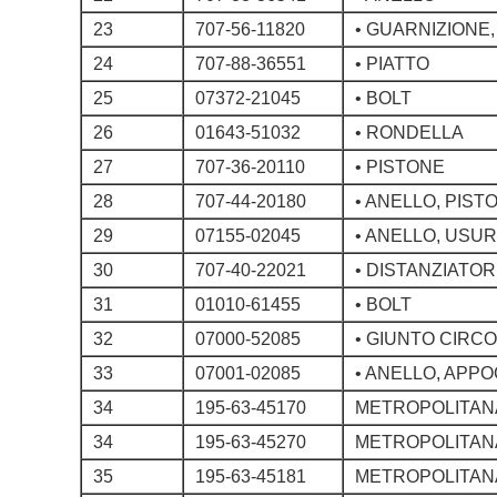
23
707-56-11820
• GUARNIZIONE
24
707-88-36551
• PIATTO
25
07372-21045
• BOLT
26
01643-51032
• RONDELLA
27
707-36-20110
• PISTONE
28
707-44-20180
• ANELLO, PIS
29
07155-02045
• ANELLO, USU
30
707-40-22021
• DISTANZIATO
31
01010-61455
• BOLT
32
07000-52085
• GIUNTO CIRC
33
07001-02085
• ANELLO, APP
34
195-63-45170
METROPOLITANA
34
195-63-45270
METROPOLITANA
35
195-63-45181
METROPOLITANA