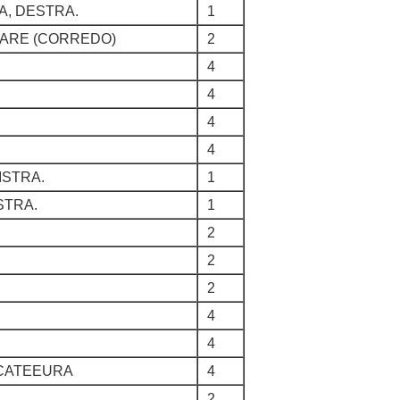
, DESTRA.
1
LARE (CORREDO)
2
4
4
4
4
ISTRA.
1
STRA.
1
2
2
2
4
4
CCATEEURA
4
2