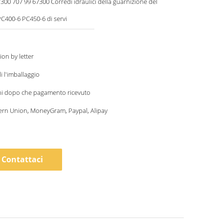
300 Corredi idraulici della guarnizione del
C400-6 PC450-6 di servi
ion by letter
i l'imballaggio
ni dopo che pagamento ricevuto
ern Union, MoneyGram, Paypal, Alipay
Contattaci