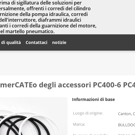
prima di sigillatura delle soluzioni per
salmente, offrenti i corredi del cilindro
arnizione della pompa idraulica, corredi
dell'interruttore, diaframmi idraulici
nti i corredi della guarnizione del motore,
del martello pneumatico.
 di qualità
Contattaci
notizie
i merCATEo degli accessori PC400-6 PC
Informazioni di base
Luogo di origine:
Canton, 
Marca:
BULLDOG