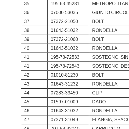
35
195-63-45281
METROPOLITANA
36
07000-53035
GIUNTO CIRCO
37
07372-21050
BOLT
38
01643-51032
RONDELLA
39
07372-21060
BOLT
40
01643-51032
RONDELLA
41
195-78-72533
SOSTEGNO, SIN
41
195-78-72543
SOSTEGNO, DE
42
01010-81230
BOLT
43
01643-31232
RONDELLA
44
07283-33450
CLIP
45
01597-01009
DADO
46
01643-31032
RONDELLA
47
07371-31049
FLANGIA, SPA
48
707-88-33040
CAPPUCCIO