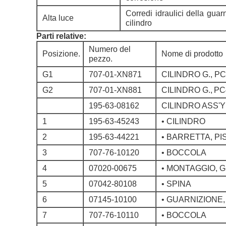
Corredi idraulici della guar
Alta luce
cilindro
Parti relative:
Numero del
Posizione.
Nome di prodotto
pezzo.
G1
707-01-XN871
CILINDRO G., PC
G2
707-01-XN881
CILINDRO G.,
PC
195-63-08162
CILINDRO ASS'Y
1
195-63-45243
• CILINDRO
2
195-63-44221
• BARRETTA, P
3
707-76-10120
• BOCCOLA
4
07020-00675
• MONTAGGIO, 
5
07042-80108
• SPINA
6
07145-10100
• GUARNIZIONE
7
707-76-10110
• BOCCOLA