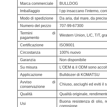
Marca commerciale
BULLDOG
Imballaggio
I pp insaccano l'interno, con
Modo di spedizione
Da aria, dal mare, da preci
Numero del pezzo
707-99-67300
Termini di
Western Union, L/C, T/T, gr
pagamento
Certificazione
ISO9001
Circostanza
100% nuovo
Garanzia
Non disponibile
Su misura
L'OEM & il ODM sono accolt
Applicazione
Bulldozer di KOMATSU
Avviso di
Chiuso, asciughi ed eviti il 
conservazione
Qualità
Qualità originale, rendiment
Buona resistenza di olio, r
Usi
corrosione