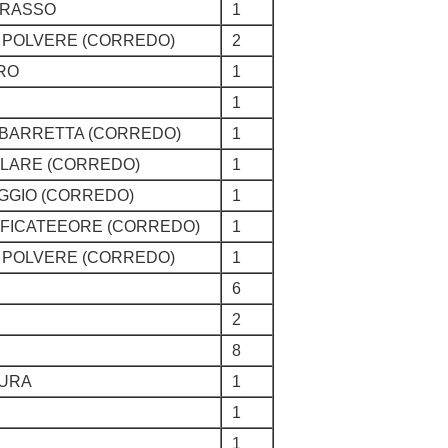
GRASSO
1
, POLVERE (CORREDO)
2
DRO
1
1
, BARRETTA (CORREDO)
1
OLARE (CORREDO)
1
OGGIO (CORREDO)
1
LIFICATEEORE (CORREDO)
1
, POLVERE (CORREDO)
1
6
2
8
TURA
1
1
1