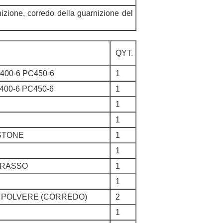
nizione, corredo della guarnizione del
QYT.
400-6 PC450-6
1
400-6 PC450-6
1
1
1
ISTONE
1
1
GRASSO
1
1
, POLVERE (CORREDO)
2
1