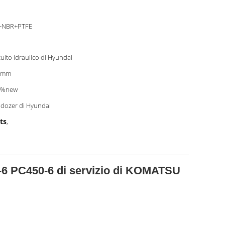
+NBR+PTFE
cuito idraulico di Hyundai
0mm
0%new
ldozer di Hyundai
ts
,
0-6 PC450-6 di servizio di KOMATSU