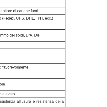
tenitore di cartone fuori
so (Fedex, UPS, DHL, TNT, ecc.)
ammo dei soldi, D/A, D/P
i favorevolmente
sole
o elevato
esistenza all'usura e resistenza della