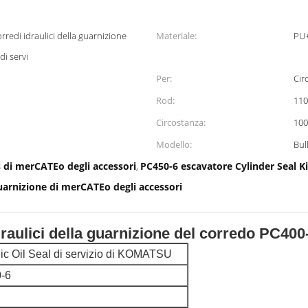
Materiale:
PU
i servi
Per:
Cir
Rod:
11
Circostanza:
10
Modello:
Bul
s di merCATEo degli accessori
PC450-6 escavatore Cylinder Seal Ki
,
uarnizione di merCATEo degli accessori
draulici della guarnizione del corredo PC40
lic Oil Seal di servizio di KOMATSU
-6