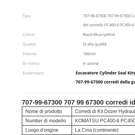
Tipo:
707-99-67300 707 99 67300 Corredi idraulici della guarnizione
del corredo PC400-6 PC450-6 d
Colore:
Black+Blue+yellow
Qualità:
Di alta qualità
Pistone:
160mm
Di riserva:
In azione
Escavatore Cylinder Seal Kit
Evidenziare:
707-99-67300 corredi della g
707-99-67300 707 99 67300 corredi i
Nome di prodotto
Corredi di Kit Dozer Hydrau
Number di modello
KOMATSU PC400-6 PC450
Luogo d'origine
La Cina (continente)