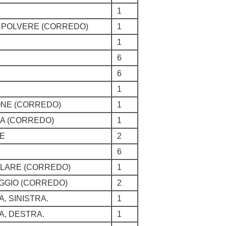
1
, POLVERE (CORREDO)
1
1
6
6
1
TONE (CORREDO)
1
RA (CORREDO)
1
RE
2
6
OLARE (CORREDO)
1
OGGIO (CORREDO)
2
, SINISTRA.
1
, DESTRA.
1