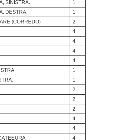
, SINISTRA.
1
, DESTRA.
1
LARE (CORREDO)
2
4
4
4
4
ISTRA.
1
STRA.
1
2
2
2
4
4
CCATEEURA
4