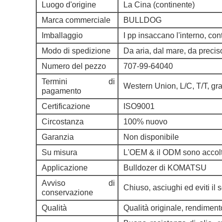
Luogo d'origine
La Cina (continente)
Marca commerciale
BULLDOG
Imballaggio
I pp insaccano l'interno, con
Modo di spedizione
Da aria, dal mare, da preci
Numero del pezzo
707-99-64040
Termini di
Western Union, L/C, T/T, gr
pagamento
Certificazione
ISO9001
Circostanza
100% nuovo
Garanzia
Non disponibile
Su misura
L'OEM & il ODM sono accolt
Applicazione
Bulldozer di KOMATSU
Avviso di
Chiuso, asciughi ed eviti il 
conservazione
Qualità
Qualità originale, rendiment