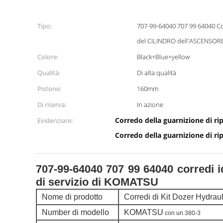
Tipo:
707-99-64040 707 99 64040 Corredi idraulici della guarnizione
del CILINDRO dell'ASCENSORE
Colore:
Black+Blue+yellow
Qualità:
Di alta qualità
Pistone:
160mm
Di riserva:
In azione
Corredo della guarnizione di ri
Evidenziare:
Corredo della guarnizione di rip
707-99-64040 707 99 64040 corredi 
di servizio di KOMATSU
Nome di prodotto
Corredi di Kit Dozer Hydrau
Number di modello
KOMATSU
con un 380-3