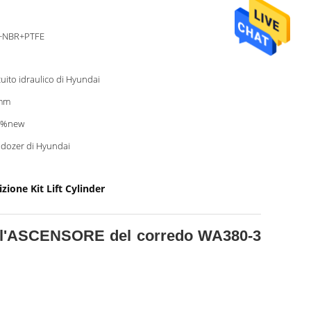
+NBR+PTFE
cuito idraulico di Hyundai
mm
0%new
ldozer di Hyundai
zione Kit Lift Cylinder
 dell'ASCENSORE del corredo WA380-3