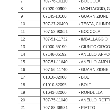
7
707-76-10110
• BOCCOLA
8
07020-00900
• MONTAGGIO, 
9
07145-10100
• GUARNIZIONE
10
707-27-20400
• TESTA, CILIN
11
707-52-90851
• BOCCOLA
12
707-51-11732
• IMBALLAGGIO
13
07000-55190
• GIUNTO CIRC
14
07146-05192
• ANELLO, APP
15
707-51-11640
• ANELLO, AMP
16
707-56-11740
• GUARNIZIONE
17
01010-82080
• BOLT
18
01010-82095
• BOLT
19
01643-32060
• RONDELLA
20
707-75-11040
• ANELLO, ROT
21
707-88-36531
• PIATTO