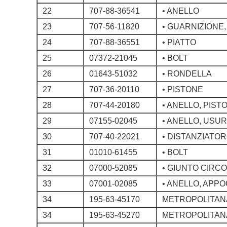
22
707-88-36541
• ANELLO
23
707-56-11820
• GUARNIZIONE
24
707-88-36551
• PIATTO
25
07372-21045
• BOLT
26
01643-51032
• RONDELLA
27
707-36-20110
• PISTONE
28
707-44-20180
• ANELLO, PIS
29
07155-02045
• ANELLO, USU
30
707-40-22021
• DISTANZIATO
31
01010-61455
• BOLT
32
07000-52085
• GIUNTO CIRC
33
07001-02085
• ANELLO, APP
34
195-63-45170
METROPOLITANA
34
195-63-45270
METROPOLITANA