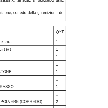
esistenza all'usura e resistenza della
nizione, corredo della guarnizione del
QYT.
1
un 380-3
1
un 380-3
1
1
ISTONE
1
1
GRASSO
1
1
, POLVERE (CORREDO)
2