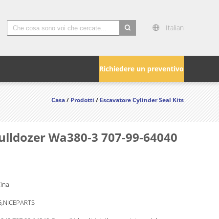
Italian
search
Richiedere un preventivo
Casa
/
Prodotti
/
Escavatore Cylinder Seal Kits
l bulldozer Wa380-3 707-99-64040
Cina
,NICEPARTS