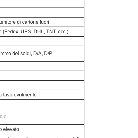
tenitore di cartone fuori
so (Fedex, UPS, DHL, TNT, ecc.)
ammo dei soldi, D/A, D/P
i favorevolmente
sole
o elevato