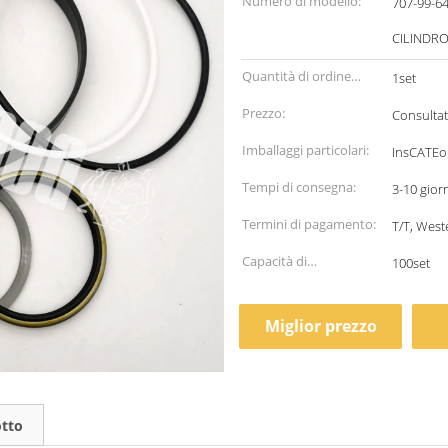
Numero di modello:
707-99-64040 707 99 64
CILINDRO
Quantità di ordine
1set
minimo:
Prezzo:
Consultat
Imballaggi particolari:
InsCATEol
Tempi di consegna:
3-10 gior
Termini di pagamento:
T/T, West
Capacità di
100set
alimentazione:
Miglior prezzo
otto