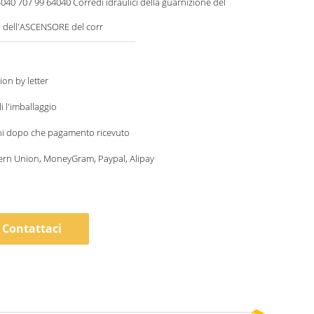
040 Corredi idraulici della guarnizione del
 dell'ASCENSORE del corr
ion by letter
i l'imballaggio
ni dopo che pagamento ricevuto
ern Union, MoneyGram, Paypal, Alipay
Contattaci