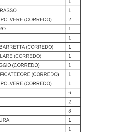
1
GRASSO
1
, POLVERE (CORREDO)
2
DRO
1
1
, BARRETTA (CORREDO)
1
OLARE (CORREDO)
1
OGGIO (CORREDO)
1
LIFICATEEORE (CORREDO)
1
, POLVERE (CORREDO)
1
6
2
8
TURA
1
1