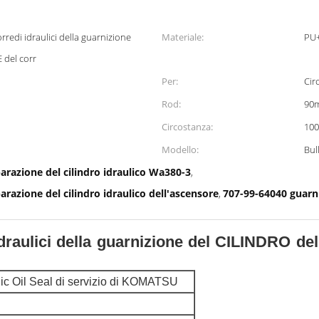
Materiale:
PU
 del corr
Per:
Cir
Rod:
90
Circostanza:
10
Modello:
Bul
parazione del cilindro idraulico Wa380-3
,
arazione del cilindro idraulico dell'ascensore
707-99-64040 guarni
,
idraulici della guarnizione del CILINDRO
lic Oil Seal di servizio di KOMATSU