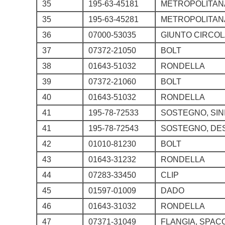
35
195-63-45181
METROPOLITANA
35
195-63-45281
METROPOLITANA
36
07000-53035
GIUNTO CIRCO
37
07372-21050
BOLT
38
01643-51032
RONDELLA
39
07372-21060
BOLT
40
01643-51032
RONDELLA
41
195-78-72533
SOSTEGNO, SIN
41
195-78-72543
SOSTEGNO, DE
42
01010-81230
BOLT
43
01643-31232
RONDELLA
44
07283-33450
CLIP
45
01597-01009
DADO
46
01643-31032
RONDELLA
47
07371-31049
FLANGIA, SPA