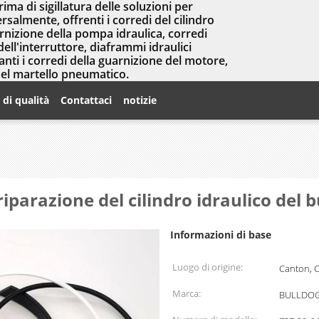
prima di sigillatura delle soluzioni per
salmente, offrenti i corredi del cilindro
arnizione della pompa idraulica, corredi
dell'interruttore, diaframmi idraulici
nti i corredi della guarnizione del motore,
del martello pneumatico.
 di qualità
Contattaci
notizie
 riparazione del cilindro idraulico de
Informazioni di base
Luogo di origine:
Canton, 
Marca:
BULLDOG