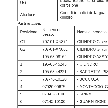
Buona resistenza di olio, r
Usi
corrosione
Corredi idraulici della guar
Alta luce
cilindro
Parti relative:
Numero del
Posizione.
Nome di prodotto
pezzo.
G1
707-01-XN871
CILINDRO G.,
con 
G2
707-01-XN881
CILINDRO G.,
con 
195-63-08162
CILINDRO ASS'Y
1
195-63-45243
• CILINDRO
2
195-63-44221
• BARRETTA, P
3
707-76-10120
• BOCCOLA
4
07020-00675
• MONTAGGIO, 
5
07042-80108
• SPINA
6
07145-10100
• GUARNIZIONE