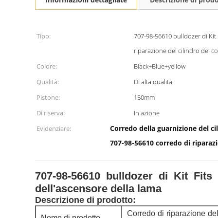
Tipo:
707-98-56610 bulldozer di Ki
riparazione del cilindro dei c
Colore:
Black+Blue+yellow
Qualità:
Di alta qualità
Pistone:
150mm
Di riserva:
In azione
Corredo della guarnizione del ci
Evidenziare:
707-98-56610 corredo di riparaz
707-98-56610 bulldozer di Kit Fit
dell'ascensore della lama
Descrizione di prodotto:
Corredo di riparazione del
Nome di prodotto