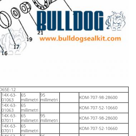
D65E-12
14X-63-
65
95
KOM-707-98-28600
01063
millimetri
millimetri
14X-63-
65
KOM-707-52-10660
01063
millimetri
14X-63-
65
95
KOM-707-98-28600
07011
millimetri
millimetri
14X-63-
65
KOM-707-52-10660
07011
millimetri