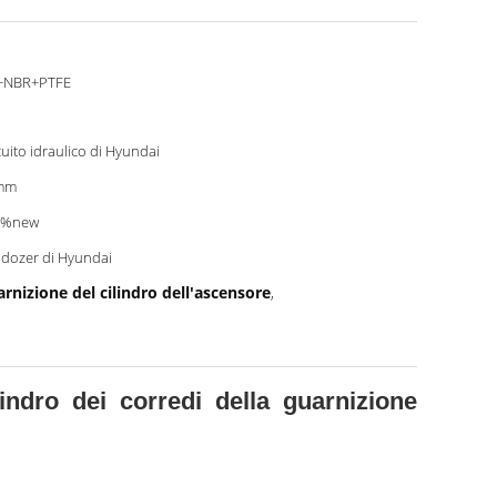
+NBR+PTFE
cuito idraulico di Hyundai
mm
0%new
ldozer di Hyundai
rnizione del cilindro dell'ascensore
,
ndro dei corredi della guarnizione