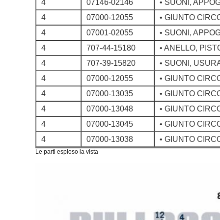
4
07146-02146
• SUONI, APPO
4
07000-12055
• GIUNTO CIR
4
07001-02055
• SUONI, APPO
4
707-44-15180
• ANELLO, PIS
4
707-39-15820
• SUONI, USUR
4
07000-12055
• GIUNTO CIR
4
07000-13035
• GIUNTO CIR
4
07000-13048
• GIUNTO CIR
4
07000-13045
• GIUNTO CIR
4
07000-13038
• GIUNTO CIR
Le parti esploso la vista