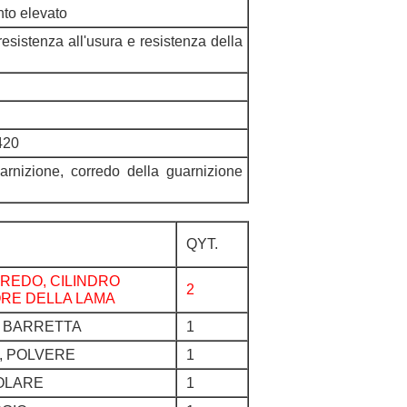
nto elevato
resistenza all'usura e resistenza della
420
uarnizione, corredo della guarnizione
QYT.
RREDO, CILINDRO
2
RE DELLA LAMA
, BARRETTA
1
, POLVERE
1
COLARE
1