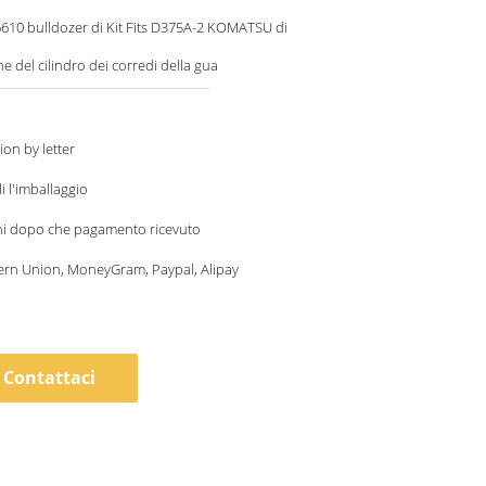
610 bulldozer di Kit Fits D375A-2 KOMATSU di
e del cilindro dei corredi della gua
ion by letter
i l'imballaggio
ni dopo che pagamento ricevuto
ern Union, MoneyGram, Paypal, Alipay
Contattaci