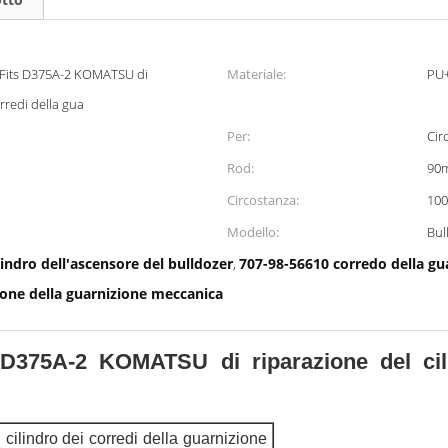
t Fits D375A-2 KOMATSU di
Materiale:
PU
orredi della gua
Per:
Cir
Rod:
90
Circostanza:
10
Modello:
Bul
lindro dell'ascensore del bulldozer
707-98-56610 corredo della gua
,
ione della guarnizione meccanica
s D375A-2 KOMATSU di riparazione del cili
 cilindro dei corredi della guarnizione