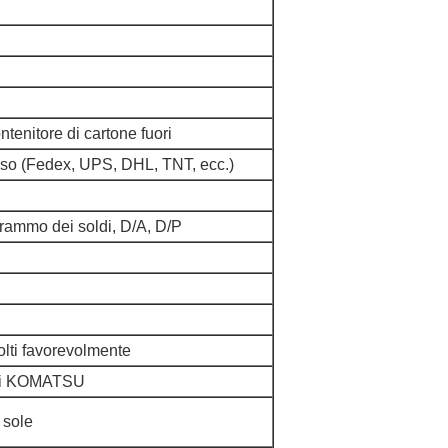
ntenitore di cartone fuori
ciso (Fedex, UPS, DHL, TNT, ecc.)
grammo dei soldi, D/A, D/P
lti favorevolmente
 di KOMATSU
 sole