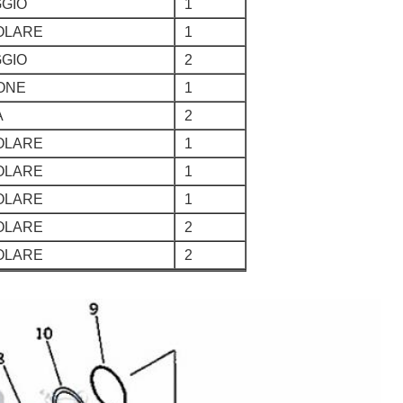
GGIO
1
COLARE
1
GGIO
2
TONE
1
A
2
COLARE
1
COLARE
1
COLARE
1
COLARE
2
COLARE
2