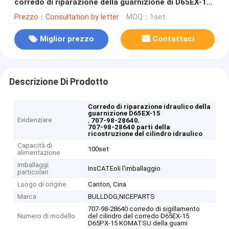
corredo di riparazione della guarnizione di D65EX-15
D65PX-15 707-98-28640
Prezzo：Consultation by letter
MOQ：1set
Miglior prezzo
Contattaci
Descrizione Di Prodotto
Corredo di riparazione idraulico della
guarnizione D65EX-15
Evidenziare
,
,
707-98-28640
707-98-28640 parti della
ricostruzione del cilindro idraulico
Capacità di
100set
alimentazione
Imballaggi
InsCATEoli l'imballaggio
particolari
Luogo di origine
Canton, Cina
Marca
BULLDOG,NICEPARTS
707-98-28640 corredo di sigillamento
Numero di modello
del cilindro del corredo D65EX-15
D65PX-15 KOMATSU della guarni