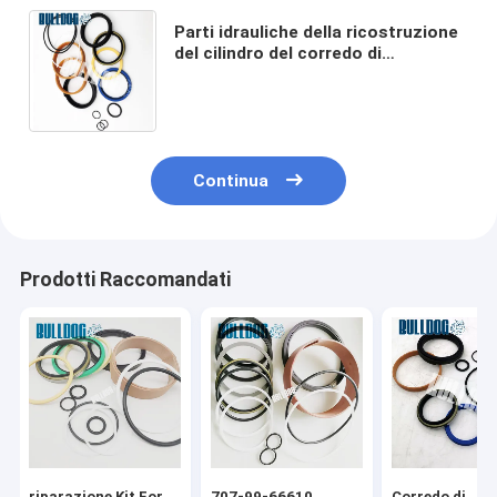
Parti idrauliche della ricostruzione
del cilindro del corredo di
riparazione della guarnizione di
D65EX-15 D65PX-15 707-98-28640
Continua
Prodotti Raccomandati
riparazione Kit For
707-99-66610
Corredo di