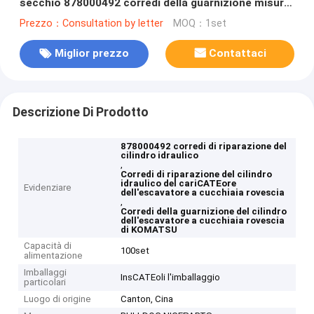
secchio 878000492 corredi della guarnizione misura
il cariCATEore dell'escavatore a cucchiaia rovescia
Prezzo：Consultation by letter
MOQ：1set
di KOMATSU
Miglior prezzo
Contattaci
Descrizione Di Prodotto
878000492 corredi di riparazione del
cilindro idraulico
,
Corredi di riparazione del cilindro
idraulico del cariCATEore
Evidenziare
dell'escavatore a cucchiaia rovescia
,
Corredi della guarnizione del cilindro
dell'escavatore a cucchiaia rovescia
di KOMATSU
Capacità di
100set
alimentazione
Imballaggi
InsCATEoli l'imballaggio
particolari
Luogo di origine
Canton, Cina