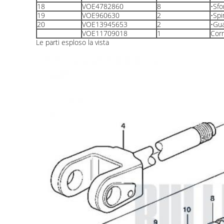
18
VOE4782860
8
•Sfo
19
VOE960630
2
•Spi
20
VOE13945653
2
•Gua
VOE11709018
1
Corr
Le parti esploso la vista