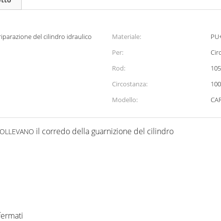
iparazione del cilindro idraulico
Materiale:
PU
Per:
Cir
Rod:
10
Circostanza:
10
Modello:
CA
il corredo della guarnizione del cilindro
OLLEVANO
fermati