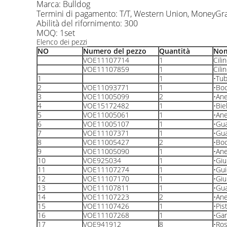
Marca: Bulldog
Termini di pagamento: T/T, Western Union, MoneyGra
Abilità del rifornimento: 300
MOQ: 1set
Elenco dei pezzi
NO
Numero del pezzo
Quantità
Nom
VOE11107714
1
Cili
VOE11107859
1
Cili
1
1
•Tub
2
VOE11093771
1
•Boc
3
VOE11005099
2
•Ane
4
VOE15172482
1
•Bie
5
VOE11005061
1
•Ane
6
VOE11005107
1
•Gua
7
VOE11107371
1
•Gua
8
VOE11005427
2
•Boc
9
VOE11005090
1
•Ane
10
VOE925034
1
•Giu
11
VOE11107274
1
•Gui
12
VOE11107170
1
•Giu
13
VOE11107811
1
•Gua
14
VOE11107223
2
•Ane
15
VOE11107426
1
•Pis
16
VOE11107268
1
•Gan
17
VOE941912
8
•Ros