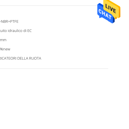
+NBR+PTFE
cuito idraulico di EC
5mm
0%new
RICATEORI DELLA RUOTA