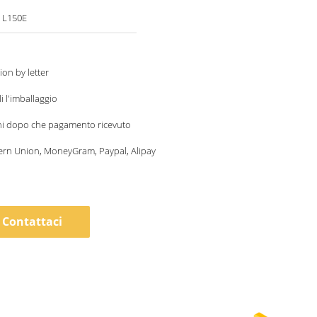
, L150E
ion by letter
i l'imballaggio
ni dopo che pagamento ricevuto
ern Union, MoneyGram, Paypal, Alipay
Contattaci