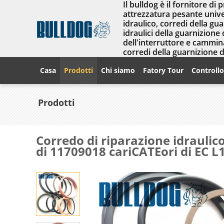
Il bulldog è il fornitore di 
attrezzatura pesante univer
idraulico, corredi della gu
idraulici della guarnizione 
dell'interruttore e cammina
corredi della guarnizione 
Casa
Prodotti
Chi siamo
Fatory Tour
Controllo
Prodotti
Corredo di riparazione idraulic
di 11709018 cariCATEori di EC L