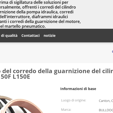
prima di sigillatura delle soluzioni per
salmente, offrenti i corredi del cilindro
arnizione della pompa idraulica, corredi
dell'interruttore, diaframmi idraulici
nti i corredi della guarnizione del motore,
del martello pneumatico.
 di qualità
Contattaci
notizie
o del corredo della guarnizione del cil
150F L150E
Informazioni di base
Luogo di origine:
Canton, 
Marca:
BULLDOG