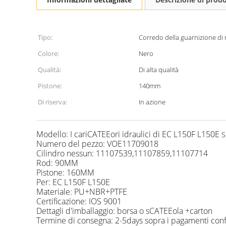
Tipo:
Corredo della guarnizione di r
Colore:
Nero
Qualità:
Di alta qualità
Pistone:
140mm
Di riserva:
In azione
Modello: I cariCATEEori idraulici di EC L150F L150E
S
Numero del pezzo: VOE11709018
Cilindro nessun: 11107539,11107859,11107714
Rod: 90MM
Pistone: 160MM
Per: EC L150F L150E
Materiale: PU+NBR+PTFE
Certificazione: IOS 9001
Dettagli d'imballaggio: borsa o sCATEEola +carton
Termine di consegna: 2-5days sopra i pagamenti con