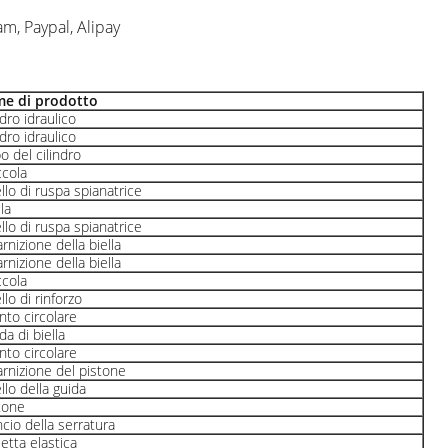
m, Paypal, Alipay
e di prodotto
ndro idraulico
ndro idraulico
o del cilindro
cola
llo di ruspa spianatrice
lla
llo di ruspa spianatrice
rnizione della biella
rnizione della biella
cola
llo di rinforzo
nto circolare
da di biella
nto circolare
rnizione del pistone
llo della guida
tone
cio della serratura
etta elastica