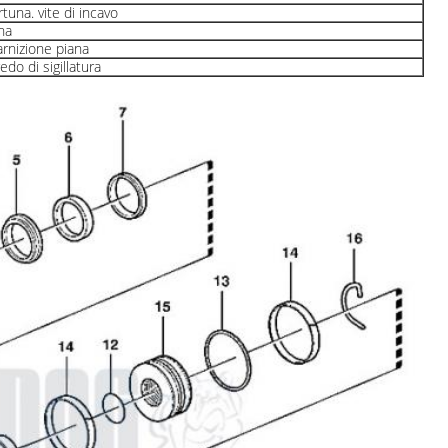
rtuna. vite di incavo
na
rnizione piana
edo di sigillatura