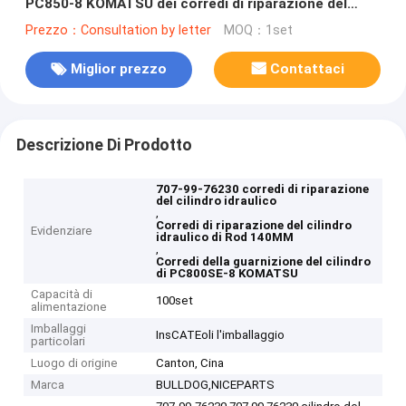
PC850-8 KOMATSU dei corredi di riparazione del
cilindro idraulico di Rod 140MM
Prezzo：Consultation by letter
MOQ：1set
Miglior prezzo
Contattaci
Descrizione Di Prodotto
707-99-76230 corredi di riparazione
del cilindro idraulico
,
Corredi di riparazione del cilindro
Evidenziare
idraulico di Rod 140MM
,
Corredi della guarnizione del cilindro
di PC800SE-8 KOMATSU
Capacità di
100set
alimentazione
Imballaggi
InsCATEoli l'imballaggio
particolari
Luogo di origine
Canton, Cina
Marca
BULLDOG,NICEPARTS