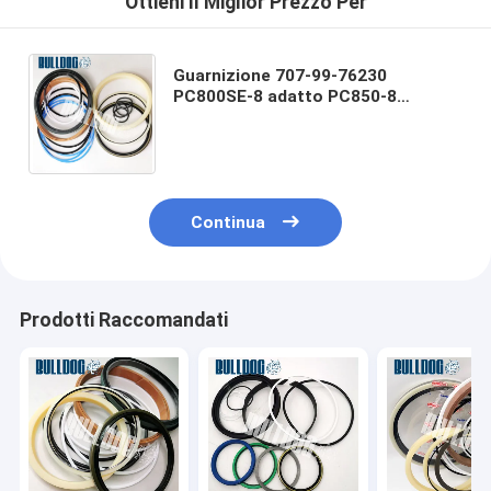
Ottieni Il Miglior Prezzo Per
Guarnizione 707-99-76230
PC800SE-8 adatto PC850-8
KOMATSU dei corredi di riparazione
del cilindro idraulico di Rod 140MM
Continua
Prodotti Raccomandati