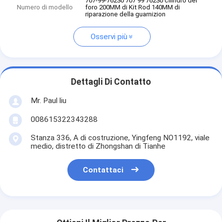
707-99-76230 707 99 76230 cilindro del
Numero di modello
foro 200MM di Kit Rod 140MM di
riparazione della guarnizion
Osservi più
Dettagli Di Contatto
Mr. Paul liu
008615322343288
Stanza 336, A di costruzione, Yingfeng NO1192, viale
medio, distretto di Zhongshan di Tianhe
Contattaci