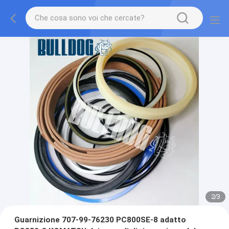
2
/
3
Guarnizione 707-99-76230 PC800SE-8 adatto