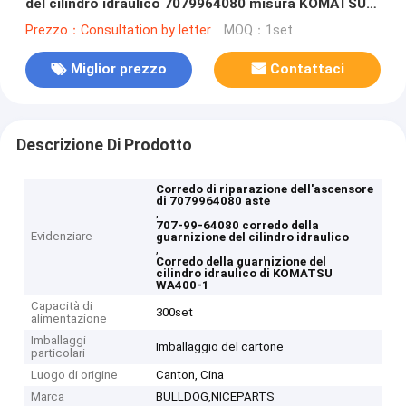
del cilindro idraulico 7079964080 misura KOMATSU
WA400-1
Prezzo：Consultation by letter
MOQ：1set
Miglior prezzo
Contattaci
Descrizione Di Prodotto
Corredo di riparazione dell'ascensore
di 7079964080 aste
,
707-99-64080 corredo della
Evidenziare
guarnizione del cilindro idraulico
,
Corredo della guarnizione del
cilindro idraulico di KOMATSU
WA400-1
Capacità di
300set
alimentazione
Imballaggi
Imballaggio del cartone
particolari
Luogo di origine
Canton, Cina
Marca
BULLDOG,NICEPARTS