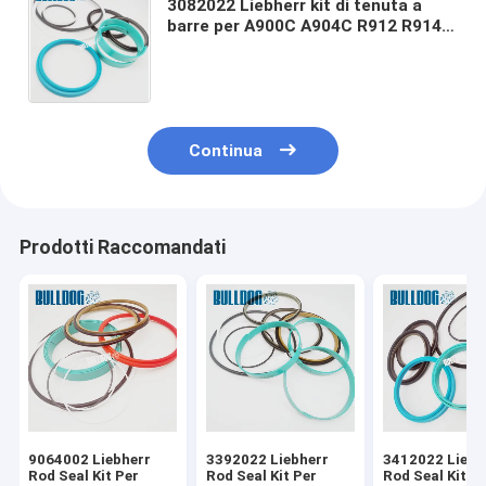
3082022 Liebherr kit di tenuta a
barre per A900C A904C R912 R914B
A900C-LI, R904C LI, R904C HD-SL
2000 LI, R912HD-SL, R912 LC
Continua
Prodotti Raccomandati
9064002 Liebherr
3392022 Liebherr
3412022 Liebh
Rod Seal Kit Per
Rod Seal Kit Per
Rod Seal Kit P