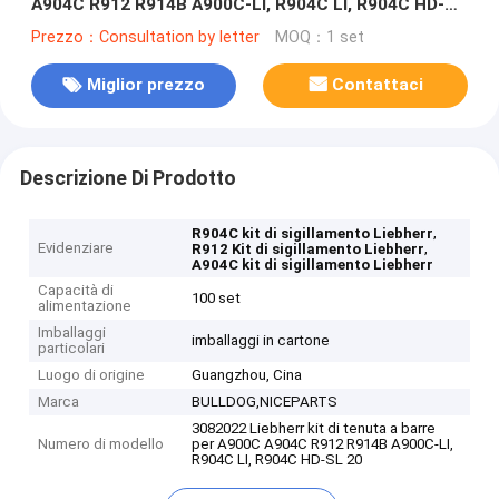
A904C R912 R914B A900C-LI, R904C LI, R904C HD-SL
2000 LI, R912HD-SL, R912 LC
Prezzo：Consultation by letter
MOQ：1 set
Miglior prezzo
Contattaci
Descrizione Di Prodotto
,
R904C kit di sigillamento Liebherr
Evidenziare
,
R912 Kit di sigillamento Liebherr
A904C kit di sigillamento Liebherr
Capacità di
100 set
alimentazione
Imballaggi
imballaggi in cartone
particolari
Luogo di origine
Guangzhou, Cina
Marca
BULLDOG,NICEPARTS
3082022 Liebherr kit di tenuta a barre
Numero di modello
per A900C A904C R912 R914B A900C-LI,
R904C LI, R904C HD-SL 20