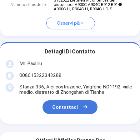
3132022 Liebherr kit di tenuta dei
Numero di modello
pistoni per A900C A904C R912 R914B
A900C-LI, R904C LI, R904C HD-S
Osservi più
Dettagli Di Contatto
Mr. Paul liu
008615322343288
Stanza 336, A di costruzione, Yingfeng NO1192, viale
medio, distretto di Zhongshan di Tianhe
Contattaci