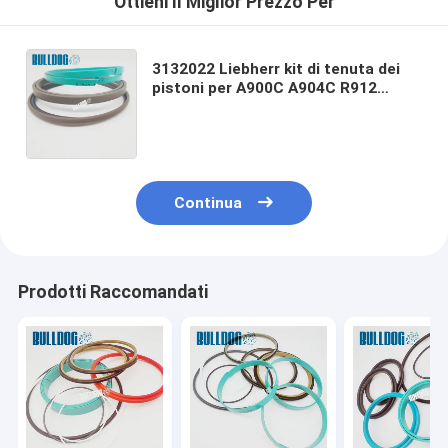
Ottieni Il Miglior Prezzo Per
3132022 Liebherr kit di tenuta dei
pistoni per A900C A904C R912
R914B A900C-LI, R904C LI, R904C
HD-SL 2000 LI, R912HD-SL, R912 LC
Continua
Prodotti Raccomandati