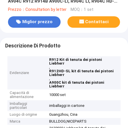
A904C R912 R914B A900C-LI, R904C LI, R904C HD-SL
2000 LI, R912HD-SL, R912 LC
Prezzo：Consultation by letter
MOQ：1 set
Miglior prezzo
Contattaci
Descrizione Di Prodotto
R912 Kit di tenuta dei pistoni
Liebherr
,
R912HD-SL kit di tenuta dei pistoni
Evidenziare
Liebherr
,
A900C kit di tenuta dei pistoni
Liebherr
Capacità di
10000 set
alimentazione
Imballaggi
imballaggi in cartone
particolari
Luogo di origine
Guangzhou, Cina
Marca
BULLDOG,NICEPARTS