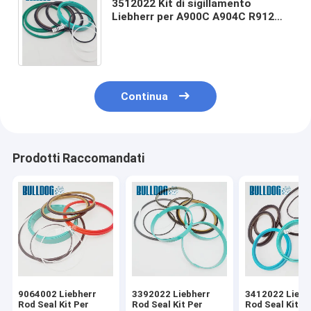
3512022 Kit di sigillamento
Liebherr per A900C A904C R912
LH26M Industria Litronico LH30M
Industria Litronico LH35M
Continua
Prodotti Raccomandati
9064002 Liebherr
3392022 Liebherr
3412022 Liebh
Rod Seal Kit Per
Rod Seal Kit Per
Rod Seal Kit P