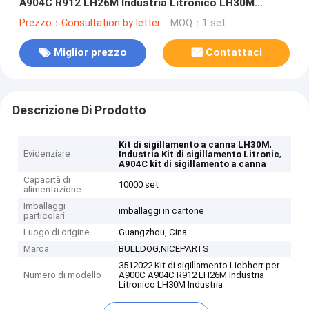
A904C R912 LH26M Industria Litronico LH30M
Industria Litronico LH35M
Prezzo：Consultation by letter
MOQ：1 set
Miglior prezzo
Contattaci
Descrizione Di Prodotto
,
Kit di sigillamento a canna LH30M
Evidenziare
,
Industria Kit di sigillamento Litronic
A904C kit di sigillamento a canna
Capacità di
10000 set
alimentazione
Imballaggi
imballaggi in cartone
particolari
Luogo di origine
Guangzhou, Cina
Marca
BULLDOG,NICEPARTS
3512022 Kit di sigillamento Liebherr per
Numero di modello
A900C A904C R912 LH26M Industria
Litronico LH30M Industria